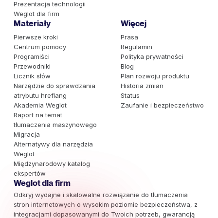
Prezentacja technologii
Weglot dla firm
Materiały
Więcej
Pierwsze kroki
Prasa
Centrum pomocy
Regulamin
Programiści
Polityka prywatności
Przewodniki
Blog
Licznik słów
Plan rozwoju produktu
Narzędzie do sprawdzania
Historia zmian
atrybutu hreflang
Status
Akademia Weglot
Zaufanie i bezpieczeństwo
Raport na temat
tłumaczenia maszynowego
Migracja
Alternatywy dla narzędzia
Weglot
Międzynarodowy katalog
ekspertów
Weglot dla firm
Odkryj wydajne i skalowalne rozwiązanie do tłumaczenia
stron internetowych o wysokim poziomie bezpieczeństwa, z
integracjami dopasowanymi do Twoich potrzeb, gwarancją