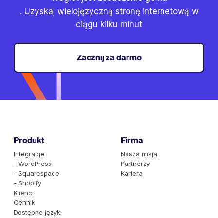
. Uzyskaj wielojęzyczną stronę internetową w
ciągu kilku minut
Zacznij za darmo
Produkt
Firma
Integracje
Nasza misja
- WordPress
Partnerzy
- Squarespace
Kariera
- Shopify
Klienci
Cennik
Dostępne języki