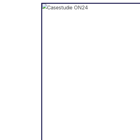
WordPress
"Weglot stelde ons in staa
om onze website snel t
vertalen in vijf talen. W
hebben al aanzienlijk
verbeteringen gezien in d
betrokkenheid van on
internationale publiek, da
meer dan ooit geïnteresseer
is in interactie met onz