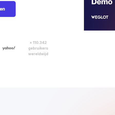
len
+ 110.342
gebruikers
wereldwijd