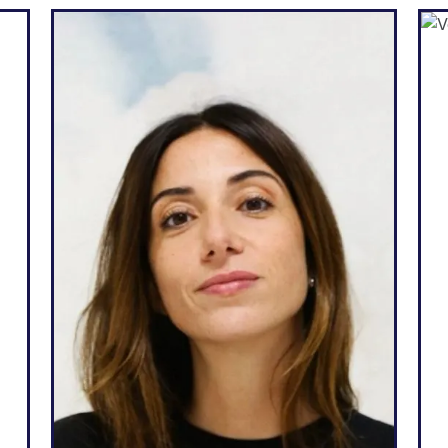
Webbureau's
t
"Weglot is geweldig, omdat
e
het overeenkomt met mijn
e
behoeften en met wat ik mijn
e
klanten kan beloven: een
e
gemakkelijke manier om
s
meertalig te worden, totale
t
zelfstandigheid over hun
d
website, meer leads en de
e
mogelijkheid om dat allemaal