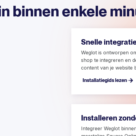
n binnen enkele mi
Snelle integrati
Weglot is ontworpen om
shop te integreren en de
content van je website 
Installatiegids lezen
Installeren zon
Integreer Weglot binne
meertalige Square Onli