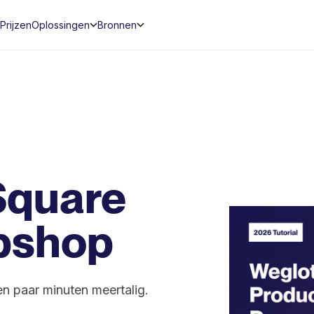
Prijzen
Oplossingen
Bronnen
 Square
bshop
n paar minuten meertalig.