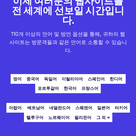
이제 여러분의 웹사이트를
전 세계에 선보일 시간입니
다.
110개 이상의 언어 및 방언 옵션을 통해, 귀하의 웹
사이트는 방문객들과 같은 언어로 소통할 수 있습니
다.
영어
중국어
독일어
이탈리아어
스페인어
힌디어
포르투갈어
한국어
프랑스어
아랍어
베트남어
네덜란드어
스웨덴어
일본어
터키어
텔루구어
노르웨이어
필리핀어
그 외 →