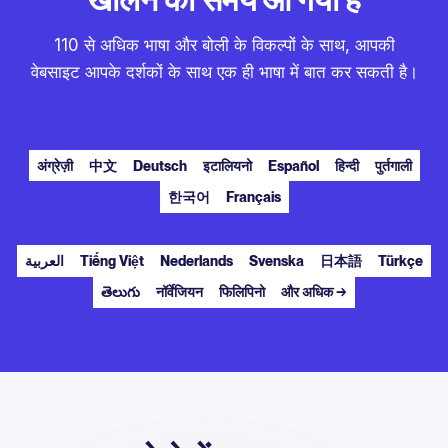
110 से अधिक भाषा और बोली के विकल्पों के साथ, आपकी
वेबसाइट आपके दर्शकों के साथ एक ही भाषा में बात कर सकती है।
अंग्रेज़ी
中文
Deutsch
इटालियनो
Español
हिन्दी
पुर्तगाली
한국어
Français
العربية
Tiếng Việt
Nederlands
Svenska
日本語
Türkçe
తెలుగు
नॉर्वेजियन
फिलिपिनो
और अधिक →