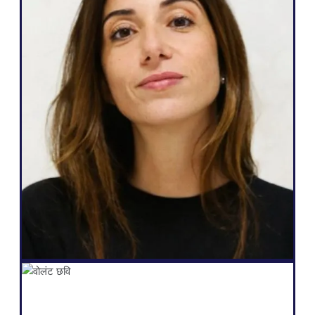
वेब एजेंसी
" Weglot यह बहुत बढ़िया है, क्योंकि यह मेरी
आवश्यकताओं के अनुरूप है और मैं अपने ग्राहकों से जो
वादा कर सकता हूं, वह यह है: बहुभाषी होने का एक आसान
तरीका, उनकी वेबसाइट पर पूर्ण स्वायत्तता, अधिक लीड
उत्पन्न करना, तथा यह सब कुछ ही क्लिक में करने की
क्षमता।"
सलोमी अमर
संस्थापक