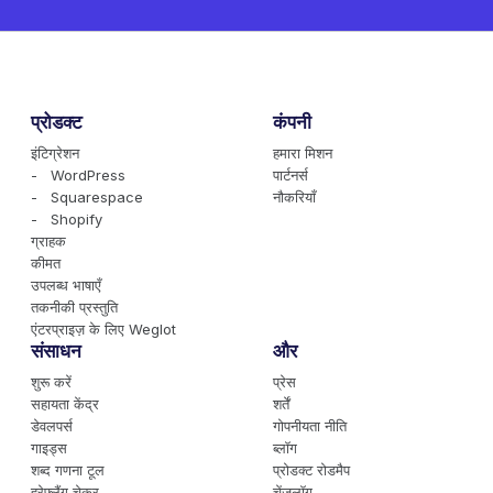
प्रोडक्ट
कंपनी
इंटिग्रेशन
हमारा मिशन
- WordPress
पार्टनर्स
- Squarespace
नौकरियाँ
- Shopify
ग्राहक
कीमत
उपलब्ध भाषाएँ
तकनीकी प्रस्तुति
एंटरप्राइज़ के लिए Weglot
संसाधन
और
शुरू करें
प्रेस
सहायता केंद्र
शर्तें
डेवलपर्स
गोपनीयता नीति
गाइड्स
ब्लॉग
शब्द गणना टूल
प्रोडक्ट रोडमैप
हरेफ़्लैंग चेकर
चेंजलॉग