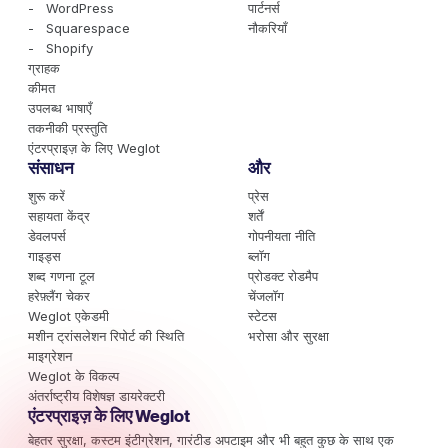
- WordPress
पार्टनर्स
- Squarespace
नौकरियाँ
- Shopify
ग्राहक
कीमत
उपलब्ध भाषाएँ
तकनीकी प्रस्तुति
एंटरप्राइज़ के लिए Weglot
संसाधन
और
शुरू करें
प्रेस
सहायता केंद्र
शर्तें
डेवलपर्स
गोपनीयता नीति
गाइड्स
ब्लॉग
शब्द गणना टूल
प्रोडक्ट रोडमैप
हरेफ़्लैंग चेकर
चेंजलॉग
Weglot एकेडमी
स्टेटस
मशीन ट्रांसलेशन रिपोर्ट की स्थिति
भरोसा और सुरक्षा
माइग्रेशन
Weglot के विकल्प
अंतर्राष्ट्रीय विशेषज्ञ डायरेक्टरी
एंटरप्राइज़ के लिए Weglot
बेहतर सुरक्षा, कस्टम इंटीग्रेशन, गारंटीड अपटाइम और भी बहुत कुछ के साथ एक