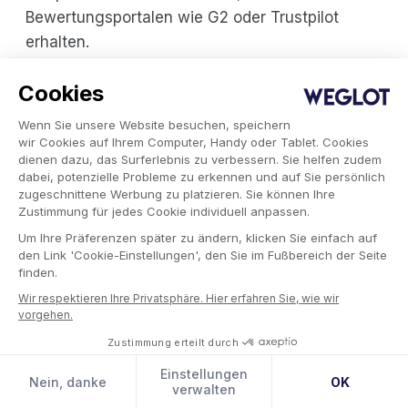
Bewertungsportalen wie G2 oder Trustpilot
erhalten.
Diese Art von regelmäßigen Inhalten hilft Ihrem
Cookies
Publikum, Ihre Beiträge leichter zu verstehen, da
Wenn Sie unsere Website besuchen, speichern
es sich an das wiederkehrende Format gewöhnt.
wir Cookies auf Ihrem Computer, Handy oder Tablet. Cookies
dienen dazu, das Surferlebnis zu verbessern. Sie helfen zudem
Außerdem ist sie für Vermarkter praktischer, da
dabei, potenzielle Probleme zu erkennen und auf Sie persönlich
sie weniger Vorbereitungszeit erfordert und sich
zugeschnittene Werbung zu platzieren. Sie können Ihre
mit weniger Aufwand in verschiedene Sprachen
Zustimmung für jedes Cookie individuell anpassen.
übersetzen lässt.
Um Ihre Präferenzen später zu ändern, klicken Sie einfach auf
den Link 'Cookie-Einstellungen', den Sie im Fußbereich der Seite
finden.
Wir respektieren Ihre Privatsphäre. Hier erfahren Sie, wie wir
Festlegung eines
vorgehen.
internationalen Ansatzes für
Zustimmung erteilt durch
Social Media Postings
Einstellungen
Nein, danke
OK
verwalten