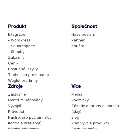
Produkt
Společnost
Integrace
Naše poslání
- WordPress
Partneři
- Squarespace
Kariéra
- Shopify
Zákazníci
Ceník
Dostupné jazyky
Technická prezentace
Weglot pro firmy
Zdroje
Více
Začínáme
Média
Centrum nápovědy
Podmínky
Vývojáři
Zásady ochrany osobních
Průvodci
údajů
Nástroj pro počítání slov
Blog
Kontrola hreflangů
Plán vývoje produktu
Weglot Akademie
Seznam změn