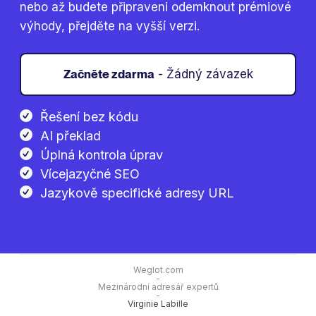
nebo až budete připraveni odemknout prémiové
výhody, přejděte na vyšší verzi.
Začněte zdarma
- Žádný závazek
Řešení bez kódu
AI překlad
Úplná kontrola úprav
Vícejazyčné SEO
Jazykově specifické adresy URL
Weglot.com
-
Mezinárodní adresář expertů
-
Virginie Labille