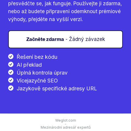
přesvědčte se, jak funguje. Používejte ji zdarma,
nebo až budete připraveni odemknout prémiové
výhody, přejděte na vyšší verzi.
Začněte zdarma
- Žádný závazek
Řešení bez kódu
AI překlad
Úplná kontrola úprav
Vícejazyčné SEO
Jazykově specifické adresy URL
Weglot.com
-
Mezinárodní adresář expertů
-