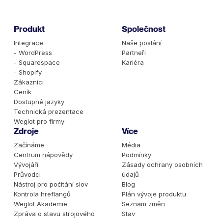
Produkt
Společnost
Integrace
Naše poslání
- WordPress
Partneři
- Squarespace
Kariéra
- Shopify
Zákazníci
Ceník
Dostupné jazyky
Technická prezentace
Weglot pro firmy
Zdroje
Více
Začínáme
Média
Centrum nápovědy
Podmínky
Vývojáři
Zásady ochrany osobních
Průvodci
údajů
Nástroj pro počítání slov
Blog
Kontrola hreflangů
Plán vývoje produktu
Weglot Akademie
Seznam změn
Zpráva o stavu strojového
Stav