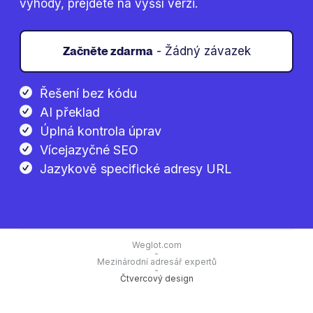
výhody, přejděte na vyšší verzi.
Začněte zdarma
- Žádný závazek
Řešení bez kódu
AI překlad
Úplná kontrola úprav
Vícejazyčné SEO
Jazykově specifické adresy URL
Weglot.com
-
Mezinárodní adresář expertů
-
Čtvercový design