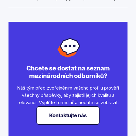
Chcete se dostat na seznam
mezinárodních odborníků?
Náš tým před zveřejněním vašeho profilu prověří
všechny příspěvky, aby zajistil jejich kvalitu a
relevanci. Vyplňte formulář a nechte se zobrazit.
Kontaktujte nás