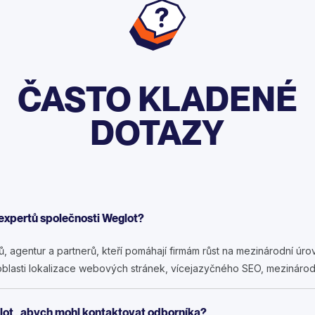
ČASTO KLADENÉ
DOTAZY
 expertů společnosti Weglot?
 agentur a partnerů, kteří pomáhají firmám růst na mezinárodní úr
blasti lokalizace webových stránek, vícejazyčného SEO, mezinárodn
ot , abych mohl kontaktovat odborníka?