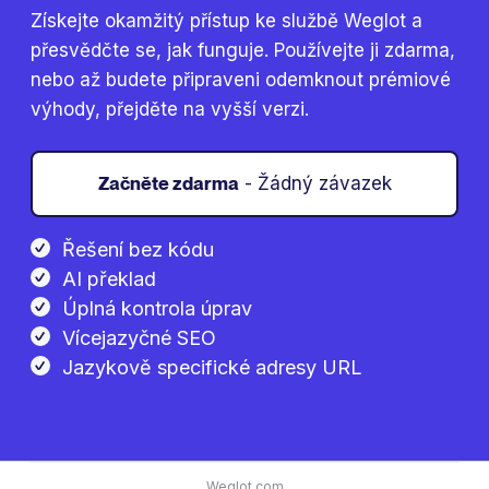
Získejte okamžitý přístup ke službě Weglot a
přesvědčte se, jak funguje. Používejte ji zdarma,
nebo až budete připraveni odemknout prémiové
výhody, přejděte na vyšší verzi.
Začněte zdarma
- Žádný závazek
Řešení bez kódu
AI překlad
Úplná kontrola úprav
Vícejazyčné SEO
Jazykově specifické adresy URL
Weglot.com