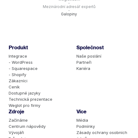
-
Mezinárodní adresář expertů
-
Galopiny
Produkt
Společnost
Integrace
Naše poslání
- WordPress
Partneři
- Squarespace
Kariéra
- Shopify
Zákazníci
Ceník
Dostupné jazyky
Technická prezentace
Weglot pro firmy
Zdroje
Více
Začínáme
Média
Centrum nápovědy
Podmínky
Vývojáři
Zásady ochrany osobních