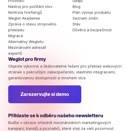
Průvodci
údajů
Nástroj pro počítání slov
Blog
Kontrola hreflangů
Plán vývoje produktu
Weglot Akademie
Seznam změn
Zpráva o stavu strojového
Stav
překladu
Důvěra a bezpečnost
Migrace
Alternativy Weglotu
Mezinárodní adresář
expertů
Weglot pro firmy
Objevte výkonné a škálovatelné řešení pro překlad webových
stránek s pokročilým zabezpečením, vlastními integracemi,
garantovanou dostupností a mnohem více.
Zarezervujte si demo
Přihlaste se k odběru našeho newsletteru
Buďte v obraze ohledně mezinárodních marketingových
kampaní, trendů a poznatků, které stojí za vaši pozornost.