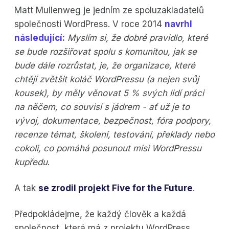
Matt Mullenweg je jedním ze spoluzakladatelů
společnosti WordPress. V roce 2014
navrhl
následující:
Myslím si, že dobré pravidlo, které
se bude rozšiřovat spolu s komunitou, jak se
bude dále rozrůstat, je, že organizace, které
chtějí zvětšit koláč WordPressu (a nejen svůj
kousek), by měly věnovat 5 % svých lidí práci
na něčem, co souvisí s jádrem - ať už je to
vývoj, dokumentace, bezpečnost, fóra podpory,
recenze témat, školení, testování, překlady nebo
cokoli, co pomáhá posunout misi WordPressu
kupředu
.
A tak
se zrodil projekt Five for the Future
.
Předpokládejme, že každý člověk a každá
společnost, která má z projektu WordPress