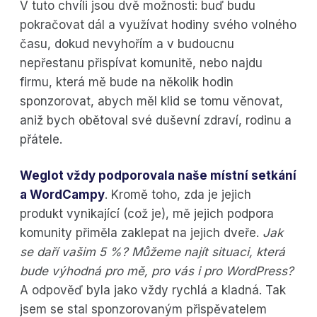
V tuto chvíli jsou dvě možnosti: buď budu
pokračovat dál a využívat hodiny svého volného
času, dokud nevyhořím a v budoucnu
nepřestanu přispívat komunitě, nebo najdu
firmu, která mě bude na několik hodin
sponzorovat, abych měl klid se tomu věnovat,
aniž bych obětoval své duševní zdraví, rodinu a
přátele.
Weglot vždy podporovala naše místní setkání
a WordCampy
. Kromě toho, zda je jejich
produkt vynikající (což je), mě jejich podpora
komunity přiměla zaklepat na jejich dveře.
Jak
se daří vašim 5 %? Můžeme najít situaci, která
bude výhodná pro mě, pro vás i pro WordPress?
A odpověď byla jako vždy rychlá a kladná. Tak
jsem se stal sponzorovaným přispěvatelem