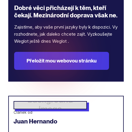
Dobré věci přicházejí k těm, kteří
čekají. Mezinárodní doprava však ne.
Zajistíme, aby vaše první jazyky byly k dispozici. Vy
rozhodnete, jak daleko chcete zajít. Vyzkoušejte
Weglot ještě dnes Weglot .
Přeložit mou webovou stránku
Článek od
Juan Hernando