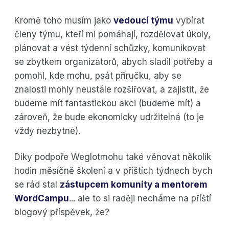
Kromě toho musím jako
vedoucí týmu
vybírat
členy týmu, kteří mi pomáhají, rozdělovat úkoly,
plánovat a vést týdenní schůzky, komunikovat
se zbytkem organizátorů, abych sladil potřeby a
pomohl, kde mohu, psát příručku, aby se
znalosti mohly neustále rozšiřovat, a zajistit, že
budeme mít fantastickou akci (budeme mít) a
zároveň, že bude ekonomicky udržitelná (to je
vždy nezbytné).
Díky podpoře Weglotmohu také věnovat několik
hodin měsíčně školení a v příštích týdnech bych
se rád stal
zástupcem komunity a mentorem
WordCampu
... ale to si raději necháme na příští
blogový příspěvek, že?