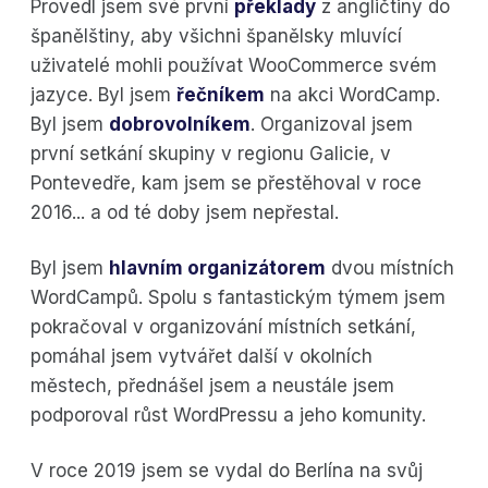
Provedl jsem své první
překlady
z angličtiny do
španělštiny, aby všichni španělsky mluvící
uživatelé mohli používat WooCommerce svém
jazyce. Byl jsem
řečníkem
na akci WordCamp.
Byl jsem
dobrovolníkem
. Organizoval jsem
první setkání skupiny v regionu Galicie, v
Pontevedře, kam jsem se přestěhoval v roce
2016... a od té doby jsem nepřestal.
Byl jsem
hlavním organizátorem
dvou místních
WordCampů. Spolu s fantastickým týmem jsem
pokračoval v organizování místních setkání,
pomáhal jsem vytvářet další v okolních
městech, přednášel jsem a neustále jsem
podporoval růst WordPressu a jeho komunity.
V roce 2019 jsem se vydal do Berlína na svůj