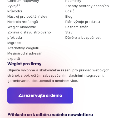
Centrum nápovědy
Podmínky
Vývojáři
Zásady ochrany osobních
Průvodci
údajů
Nástroj pro počítání slov
Blog
Kontrola hreflangů
Plán vývoje produktu
Weglot Akademie
Seznam změn
Zpráva o stavu strojového
Stav
překladu
Důvěra a bezpečnost
Migrace
Alternativy Weglotu
Mezinárodní adresář
expertů
Weglot pro firmy
Objevte výkonné a škálovatelné řešení pro překlad webových
stránek s pokročilým zabezpečením, vlastními integracemi,
garantovanou dostupností a mnohem více.
Zarezervujte si demo
Přihlaste se k odběru našeho newsletteru