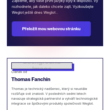
Zajistíme, aby vaše první jazyky byly k dispozici. Vy
rozhodnete, jak daleko chcete zajít. Vyzkoušejte
Weglot ještě dnes Weglot .
Přeložit mou webovou stránku
Článek od
Thomas Fanchin
Thomas je technický nadšenec, který si neustále
rozšiřuje své znalosti. V posledních sedmi letech
navazuje strategická partnerství a vytváří technologické
integrace se špičkovými produkty společnosti Weglot.