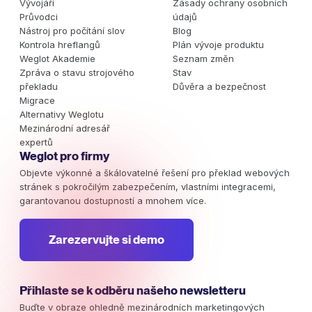
Vývojáři
Zásady ochrany osobních
Průvodci
údajů
Nástroj pro počítání slov
Blog
Kontrola hreflangů
Plán vývoje produktu
Weglot Akademie
Seznam změn
Zpráva o stavu strojového
Stav
překladu
Důvěra a bezpečnost
Migrace
Alternativy Weglotu
Mezinárodní adresář
expertů
Weglot pro firmy
Objevte výkonné a škálovatelné řešení pro překlad webových
stránek s pokročilým zabezpečením, vlastními integracemi,
garantovanou dostupností a mnohem více.
Zarezervujte si demo
Přihlaste se k odběru našeho newsletteru
Buďte v obraze ohledně mezinárodních marketingových