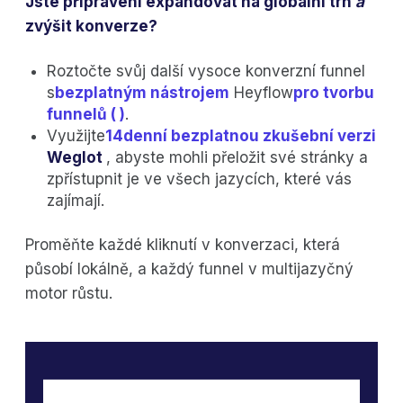
Jste připraveni expandovat na globální trh
a
zvýšit konverze?
Roztočte svůj další vysoce konverzní funnel
s
bezplatným nástrojem
Heyflow
pro tvorbu
funnelů (
)
.
Využijte
14denní bezplatnou zkušební verzi
Weglot
, abyste mohli přeložit své stránky a
zpřístupnit je ve všech jazycích, které vás
zajímají.
Proměňte každé kliknutí v konverzaci, která
působí lokálně, a každý funnel v multijazyčný
motor růstu.