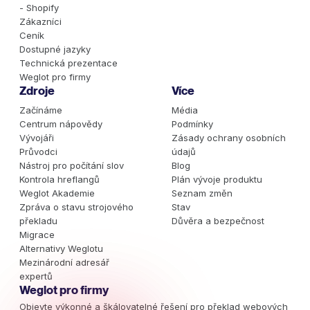
- Shopify
Zákazníci
Ceník
Dostupné jazyky
Technická prezentace
Weglot pro firmy
Zdroje
Více
Začínáme
Média
Centrum nápovědy
Podmínky
Vývojáři
Zásady ochrany osobních
Průvodci
údajů
Nástroj pro počítání slov
Blog
Kontrola hreflangů
Plán vývoje produktu
Weglot Akademie
Seznam změn
Zpráva o stavu strojového
Stav
překladu
Důvěra a bezpečnost
Migrace
Alternativy Weglotu
Mezinárodní adresář
expertů
Weglot pro firmy
Objevte výkonné a škálovatelné řešení pro překlad webových