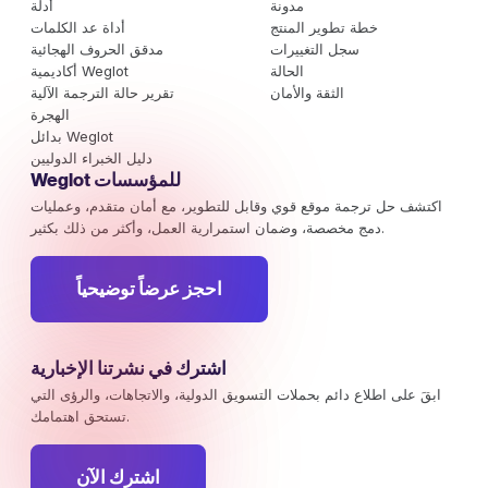
مدونة
أدلة
خطة تطوير المنتج
أداة عد الكلمات
سجل التغييرات
مدقق الحروف الهجائية
الحالة
أكاديمية Weglot
الثقة والأمان
تقرير حالة الترجمة الآلية
الهجرة
بدائل Weglot
دليل الخبراء الدوليين
Weglot للمؤسسات
اكتشف حل ترجمة موقع قوي وقابل للتطوير، مع أمان متقدم، وعمليات
دمج مخصصة، وضمان استمرارية العمل، وأكثر من ذلك بكثير.
احجز عرضاً توضيحياً
اشترك في نشرتنا الإخبارية
ابقَ على اطلاع دائم بحملات التسويق الدولية، والاتجاهات، والرؤى التي
تستحق اهتمامك.
اشترك الآن