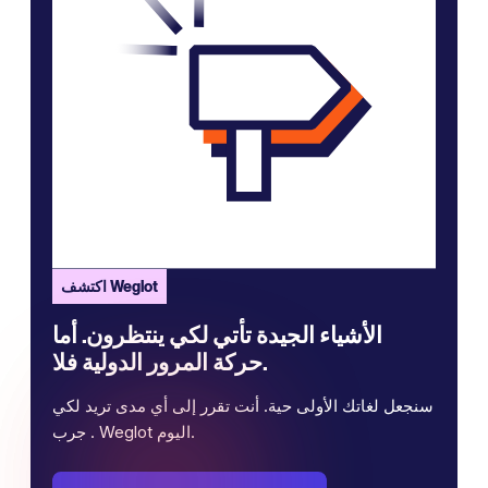
اكتشف Weglot
الأشياء الجيدة تأتي لكي ينتظرون. أما
حركة المرور الدولية فلا.
سنجعل لغاتك الأولى حية. أنت تقرر إلى أي مدى تريد لكي
. جرب Weglot اليوم.