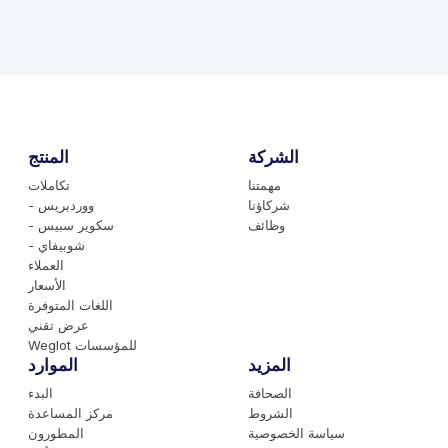
الشركة
المنتج
مهمتنا
تكاملات
شركاؤنا
- ووردبريس
وظائف
- سكوير سبيس
- شوبيفاي
العملاء
الأسعار
اللغات المتوفرة
عرض تقني
Weglot للمؤسسات
المزيد
الموارد
الصحافة
البدء
الشروط
مركز المساعدة
سياسة الخصوصية
المطورون