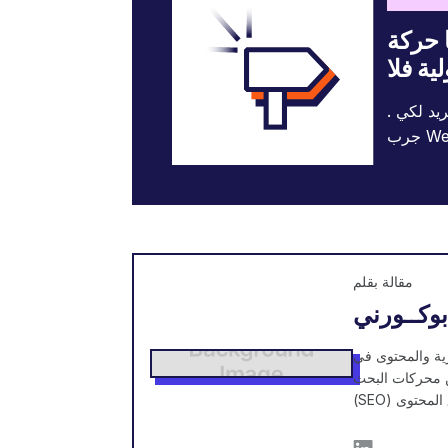
ا حركة
يد لكي .
مقالة بقلم
بوكــورني
W، وهي أداة ترجمة مواقع تعمل
نة في مجال تحسين محركات البحث