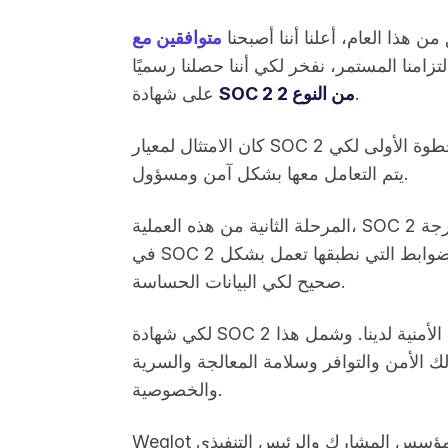
 هذا العام، أعلنا أننا أصبحنا
تزامنا المستمر، نفخر لكي أننا حصلنا رسميًا
.
SOC 2 من النوع 2
على شهادة
كان الامتثال لمعيار SOC 2 من النوع 1 الخطوة الأولى لكي Weglot لكي والحاليين أن معلوماتهم
يتم التعامل معها بشكل آمن ومسؤول.
المرحلة الثانية من هذه العملية، SOC 2 النوع 2، تتحقق من أن جميع السياسات والعمليات المدرجة
في SOC 2 النوع 1 قيد الاستخدام المستمر وتوافق على أن الضوابط التي نطبقها تعمل بشكل
صحيح لكي البيانات الحساسة.
لكي شهادة SOC 2 من النوع 2، تم إجراء تقييم مستقل لإجراءات الحماية الأمنية لدينا. وشمل هذا
في ذلك الأمن والتوافر وسلامة المعالجة والسرية
والخصوصية.
Weglot أوغسطين بروت، المؤسس المشارك والرئيس التنفيذي Weglot : "في Weglot نحرص