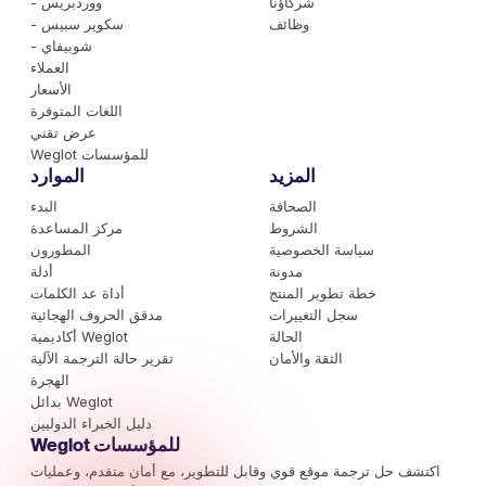
شركاؤنا
- ووردبريس
وظائف
- سكوير سبيس
- شوبيفاي
العملاء
الأسعار
اللغات المتوفرة
عرض تقني
Weglot للمؤسسات
المزيد
الموارد
الصحافة
البدء
الشروط
مركز المساعدة
سياسة الخصوصية
المطورون
مدونة
أدلة
خطة تطوير المنتج
أداة عد الكلمات
سجل التغييرات
مدقق الحروف الهجائية
الحالة
أكاديمية Weglot
الثقة والأمان
تقرير حالة الترجمة الآلية
الهجرة
بدائل Weglot
دليل الخبراء الدوليين
Weglot للمؤسسات
اكتشف حل ترجمة موقع قوي وقابل للتطوير، مع أمان متقدم، وعمليات