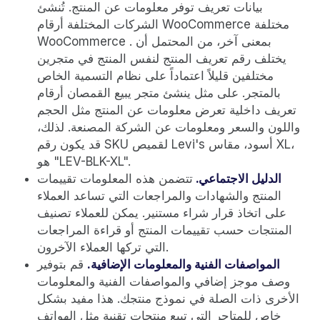
بيانات تعريف توفر معلومات عن المنتج. تُنشئ
الشركات المختلفة أرقام WooCommerce مختلفة
WooCommerce . بمعنى آخر، من المحتمل أن
يختلف رقم تعريف المنتج لنفس المنتج في متجرين
مختلفين قليلاً اعتماداً على نظام التسمية الخاص
بالمتجر. على مثل ينشئ متجر يبيع القمصان أرقام
تعريف داخلية تعرض معلومات عن المنتج مثل الحجم
واللون والسعر ومعلومات عن الشركة المصنعة. لذلك،
قد يكون رقم SKU لقميص Levi's أسود، مقاس XL،
هو "LEV-BLK-XL".
الدليل الاجتماعي.
تتضمن هذه المعلومات تقييمات
المنتج والشهادات والمراجعات التي تساعد العملاء
على اتخاذ قرار شراء مستنير. يمكن للعملاء تصنيف
المنتجات حسب تقييمات المنتج أو قراءة المراجعات
التي تركها العملاء الآخرون.
المواصفات الفنية والمعلومات الإضافية.
قم بتوفير
وصف موجز إضافي والمواصفات الفنية والمعلومات
الأخرى ذات الصلة في نموذج منتجك. هذا مفيد بشكل
خاص للمتاجر التي تبيع منتجات تقنية مثل الهواتف