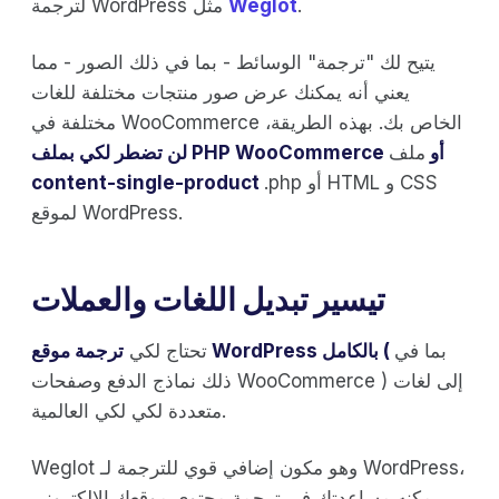
.
Weglot
لترجمة WordPress مثل
يتيح لك "ترجمة" الوسائط - بما في ذلك الصور - مما
يعني أنه يمكنك عرض صور منتجات مختلفة للغات
مختلفة في WooCommerce الخاص بك. بهذه الطريقة،
لن تضطر لكي بملف PHP WooCommerce أو
ملف
.php أو HTML و CSS
content-single-product
لموقع WordPress.
تيسير تبديل اللغات والعملات
بما في
ترجمة موقع WordPress بالكامل (
تحتاج لكي
ذلك نماذج الدفع وصفحات WooCommerce ) إلى لغات
متعددة لكي لكي العالمية.
Weglot وهو مكون إضافي قوي للترجمة لـ WordPress،
يمكنه مساعدتك في ترجمة محتوى موقعك الإلكتروني