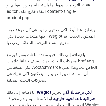
الترجمات يدويًا إما باستخدام محرر القوائم أو visual
editor البقاء خارج ملف content-single-
product.php.
وينطبق هذا أيضًا لكي محتوى جديد. في كل مرة تضيف
فيها منتجات جديدة لكي ، Weglot المحتوى الجديد، ثم
يقوم بإنشاء الترجمة التلقائية وعرضها.
بالإضافة إلى ذلك، فهو متعدد اللغات ومتوافق مع
محركات البحث، حيث يضيف تلقائيًا علامات hreflang
لكي نسخة من WooCommerce الخاص بك. وهذا يعني
أن المستخدمين الدوليين سيتمكنون لكي عليك في
محركات البحث المحلية.
Weglot لكي ترجماتك لكي
تحرير
بالإضافة إلى ذلك،
احترافية تابعة لجهة خارجية
أو الاستعانة بمترجم محترف
لتحسين الترجمات – وهي خدمة متاحة من خلال Weglot