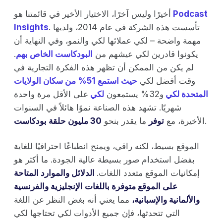
Podcast
أخيرًا وليس آخرًا، الاختيار الأخير في قائمتنا هو
. تأسست هذه الشركة في عام 2014، ولديها
Insights
مهمة واضحة – لكي عملائها لكي والنمو، وفي النهاية أن
يكونوا قادرين لكي عيشهم من
البودكاست الخاص بهم
.
لم يكن من الممكن أن تظهر هذه الفكرة التجارية في
وقت أفضل لكي
حيث استمع 51% من سكان الولايات
المتحدة لكي
و32% يستمعون
لكي
على الأقل مرة واحدة
شهريًا. تشهد هذه الصناعة نموًا هائلاً في السنوات
.
الأخيرة، مع
توفر
ما يقدر بنحو
30 مليون حلقة بودكاست
الموقع بسيط، لكنه راقي، ويمنح انطباعًا احترافيًا للغاية
بفضل استخدام صور بسيطة عالية الجودة. ما أكثر هو
إمكانيات الموقع متعدد اللغات.
الدلائل والموارد المتاحة
على الموقع متوفرة باللغات الإنجليزية والفرنسية
والألمانية والإسبانية،
مما يعني أنه بغض النظر عن اللغة
التي تتحدثها، فإن جميع الأدوات لكي تحتاجها لكي