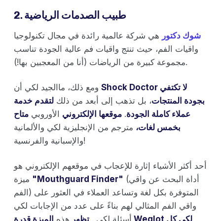
2. طبيب الصدمات الرياضية
شوك دكتور
هي شركة عالمية رائدة في مجال تكنولوجيا
واقيات الفم، حيث تنتج واقيات فم عالية الجودة تناسب
مجموعة كبيرة من الرياضات (أنا من المعجبين بها!).
Shock Doctor لا تكتفي
ومع ذلك، ماالجيد لكي أن
بجودة المنتجات
، بل تذهب إلى أبعد من ذلك
لتقدم خدمة
عملاء كاملة الجودة
.
موقعها الإلكتروني
الأوروبي
متاح
بخمس لغات،
مترجم من الإنجليزية لكي والألمانية
والإسبانية والفرنسية!
أحد أكثر الأشياء إثارة للإعجاب في موقعهم الإلكتروني هو
(أداة البحث عن واقي
"Mouthguard Finder"
ميزة
الفم) المتوفرة بكل لغة وتساعد العملاء في العثور على
واقي الفم المثالي لهم بناءً على عدد من الإجابات لكي
أسئلة لكي .
تظهر
هذه
الميزة قدرة Weglot لكي كل