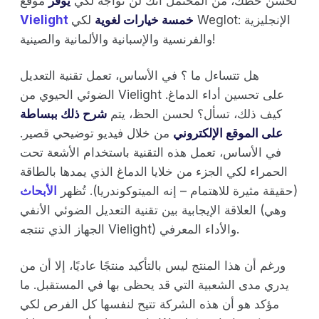
لحسن حظك، من المحتمل أنك لن تواجه لكي
يوفر
موقع
خمسة خيارات لغوية
لكي Weglot: الإنجليزية
Vielight
والفرنسية والإسبانية والألمانية والصينية!
هل تتساءل ما ؟ في الأساس، تعمل تقنية التعديل
الضوئي الحيوي من Vielight على تحسين أداء الدماغ.
كيف ذلك، تسأل؟ لحسن الحظ، يتم
شرح ذلك ببساطة
على الموقع الإلكتروني
من خلال فيديو توضيحي قصير.
في الأساس، تعمل هذه التقنية باستخدام الأشعة تحت
الحمراء لكي الجزء من خلايا الدماغ الذي يمدها بالطاقة
(حقيقة مثيرة للاهتمام – إنه الميتوكوندريا). تُظهر
الأبحاث
العلاقة الإيجابية بين تقنية التعديل الضوئي الأنفي (وهي
الجهاز الذي تنتجه Vielight) والأداء المعرفي.
ورغم أن هذا المنتج ليس بالتأكيد منتجًا عاديًا، إلا أن من
يدري مدى الشعبية التي قد يحظى بها في المستقبل. ما
مؤكد هو أن هذه الشركة تتيح لنفسها كل الفرص لكي