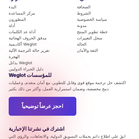
الصحافة
البدء
الشروط
مركز المساعدة
سياسة الخصوصية
المطورون
مدونة
أدلة
خطة تطوير المنتج
أداة عد الكلمات
سجل التغييرات
مدقق الحروف الهجائية
الحالة
أكاديمية Weglot
الثقة والأمان
تقرير حالة الترجمة الآلية
الهجرة
بدائل Weglot
دليل الخبراء الدوليين
Weglot للمؤسسات
اكتشف حل ترجمة موقع قوي وقابل للتطوير، مع أمان متقدم، وعمليات
دمج مخصصة، وضمان استمرارية العمل، وأكثر من ذلك بكثير.
احجز عرضاً توضيحياً
اشترك في نشرتنا الإخبارية
ابقَ على اطلاع دائم بحملات التسويق الدولية، والاتجاهات، والرؤى التي