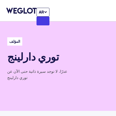
AR
المؤلف
توري دارلينج
عذرًا، لا توجد سيرة ذاتية حتى الآن عن
توري دارلينج