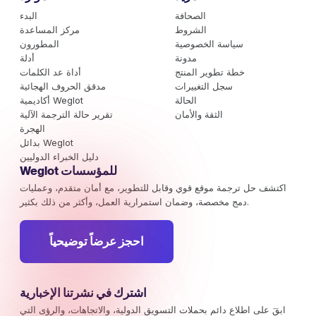
الصحافة
البدء
الشروط
مركز المساعدة
سياسة الخصوصية
المطورون
مدونة
أدلة
خطة تطوير المنتج
أداة عد الكلمات
سجل التغييرات
مدقق الحروف الهجائية
الحالة
أكاديمية Weglot
الثقة والأمان
تقرير حالة الترجمة الآلية
الهجرة
بدائل Weglot
دليل الخبراء الدوليين
Weglot للمؤسسات
اكتشف حل ترجمة موقع قوي وقابل للتطوير، مع أمان متقدم، وعمليات
دمج مخصصة، وضمان استمرارية العمل، وأكثر من ذلك بكثير.
احجز عرضاً توضيحياً
اشترك في نشرتنا الإخبارية
ابقَ على اطلاع دائم بحملات التسويق الدولية، والاتجاهات، والرؤى التي