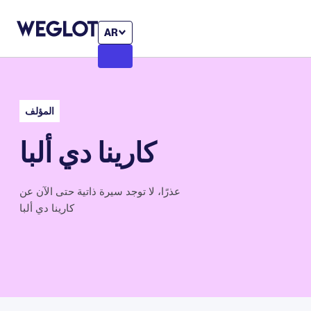
AR
المؤلف
كارينا دي ألبا
عذرًا، لا توجد سيرة ذاتية حتى الآن عن
كارينا دي ألبا