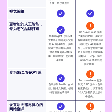
个统一的仪表盘中。
视觉编辑
更智能的人工智能，
专为您的品牌打造
TranslatePress 提供
所有Weglot （包括免
了类似的功能，但它没
费套餐）均可使用定制
有能够学习您品牌语调
的 AI 翻译模型，该模
的自定义 AI 翻译模
型通过学习翻译说明、
型，无法在您的整个网
术语表规则和品牌指
站上实现符合品牌风格
南，能立即提升您的翻
的翻译。DeepL 仅在
译质量。
Business+ 套餐中提
供此功能。
专为SEO/GEO打造
TranslatePress 您添
自动添加 hreflang 标
加其 SEO 套件（自动
签、翻译元数据、创建
程度较低），该套件在
特定语言的子目录。
“个人”套餐及以上版本
中提供。
设置后无需再操心的
网站翻译