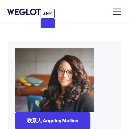
ZH
联系人 Angeley Mullins