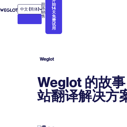
开
联
始
系
14
中文 (简体)
销
天
售
免
费
试
用
Weglot
Weglot 的
站翻译解决方