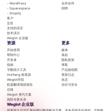
- WordPress
合作伙伴
- Squarespace
招聘
- Shopify
客户
定价
支持的语言
技术演示
Weglot 企业版
资源
更多
开始使用
媒体
帮助中心
条款
开发者
隐私政策
指南
博客
字数统计工具
产品路线图
Hreflang 检查器
更新日志
Weglot学院
状态
机器翻译现状报告
信任与安全
迁移
Weglot 替代方案
国际专家名录
Weglot 企业版
探索强大且可扩展的网站翻译解决方案，具备高级安全保护、定制集