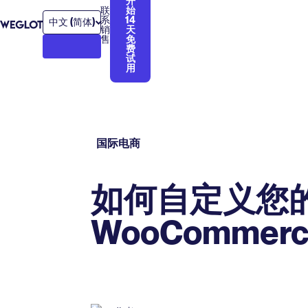
开
联
始
系
14
中文 (简体)
销
天
售
免
费
试
用
国际电商
如何自定义您
WooCommer