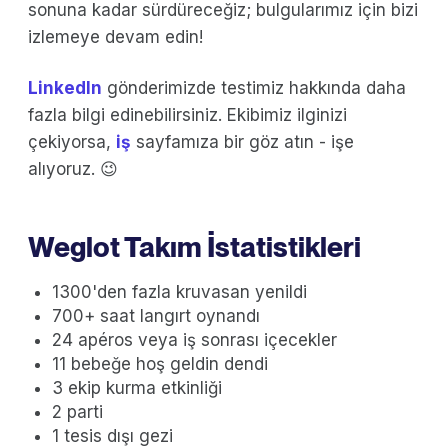
sonuna kadar sürdüreceğiz; bulgularımız için bizi
izlemeye devam edin!
LinkedIn
gönderimizde testimiz hakkında daha
fazla bilgi edinebilirsiniz. Ekibimiz ilginizi
çekiyorsa,
iş
sayfamıza bir göz atın - işe
alıyoruz. 😉
Weglot Takım İstatistikleri
1300'den fazla kruvasan yenildi
700+ saat langırt oynandı
24 apéros veya iş sonrası içecekler
11 bebeğe hoş geldin dendi
3 ekip kurma etkinliği
2 parti
1 tesis dışı gezi