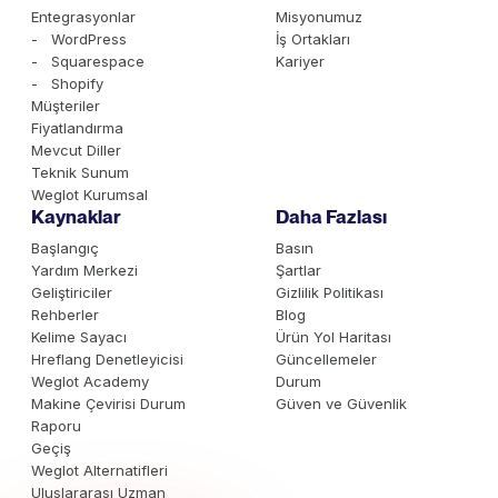
Entegrasyonlar
Misyonumuz
- WordPress
İş Ortakları
- Squarespace
Kariyer
- Shopify
Müşteriler
Fiyatlandırma
Mevcut Diller
Teknik Sunum
Weglot Kurumsal
Kaynaklar
Daha Fazlası
Başlangıç
Basın
Yardım Merkezi
Şartlar
Geliştiriciler
Gizlilik Politikası
Rehberler
Blog
Kelime Sayacı
Ürün Yol Haritası
Hreflang Denetleyicisi
Güncellemeler
Weglot Academy
Durum
Makine Çevirisi Durum
Güven ve Güvenlik
Raporu
Geçiş
Weglot Alternatifleri
Uluslararası Uzman