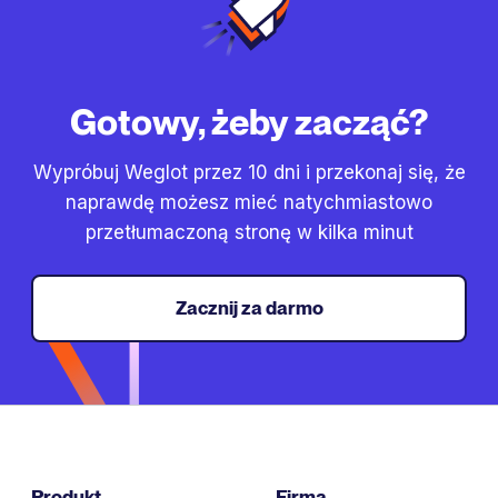
Gotowy, żeby zacząć?
Wypróbuj Weglot przez 10 dni i przekonaj się, że
naprawdę możesz mieć natychmiastowo
przetłumaczoną stronę w kilka minut
Zacznij za darmo
Produkt
Firma