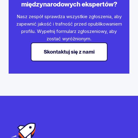
międzynarodowych ekspertów?
Nasz zespół sprawdza wszystkie zgłoszenia, aby
zapewnić jakość i trafność przed opublikowaniem
profilu. Wypełnij formularz zgłoszeniowy, aby
zostać wyróżnionym.
Skontaktuj się z nami