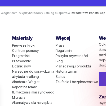
Weglot.com
-
Międzynarodowy katalog ekspertów
-
Kwadratowa konstrukcja
Materiały
Więcej
Weg
Odkr
Pierwsze kroki
Prasa
tłum
Centrum pomocy
Regulamin
pozi
Programiści
Polityka prywatności
dop
Przewodniki
Blog
dost
Licznik słów
Plan rozwoju produktu
Narzędzie do sprawdzania
Historia zmian
atrybutu hreflang
Status
Akademia Weglot
Zaufanie i bezpieczeństwo
Raport na temat
tłumaczenia maszynowego
Zap
Migracja
Alternatywy dla narzędzia
Bąd