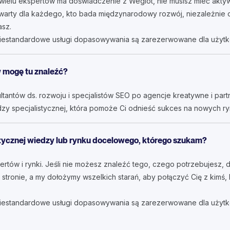
ielu ekspertów ma doświadczenie z Weglot, nie musisz mieć aktywn
twarty dla każdego, kto bada międzynarodowy rozwój, niezależnie o
asz.
niestandardowe usługi dopasowywania są zarezerwowane dla użyt
 mogę tu znaleźć?
antów ds. rozwoju i specjalistów SEO po agencje kreatywne i part
zy specjalistycznej, która pomoże Ci odnieść sukces na nowych ry
istycznej wiedzy lub rynku docelowego, którego szukam?
tów i rynki. Jeśli nie możesz znaleźć tego, czego potrzebujesz, 
stronie, a my dołożymy wszelkich starań, aby połączyć Cię z kimś
niestandardowe usługi dopasowywania są zarezerwowane dla użytk