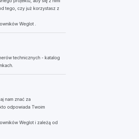
ego projektu, aby się z nimi
d tego, czy już korzystasz z
kowników Weglot .
nerów technicznych - katalog
nkach.
daj nam znać za
, kto odpowiada Twoim
owników Weglot i zależą od