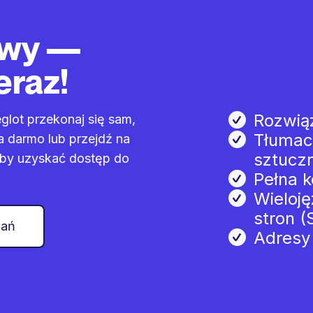
owy —
eraz!
Rozwią
lot przekonaj się sam,
Tłumac
za darmo lub przejdź na
sztuczn
aby uzyskać dostęp do
Pełna k
Wieloj
stron (
zań
Adresy