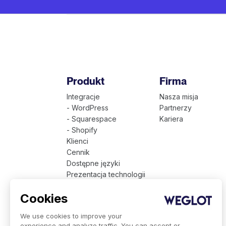
Produkt
Firma
Integracje
Nasza misja
- WordPress
Partnerzy
- Squarespace
Kariera
- Shopify
Klienci
Cennik
Dostępne języki
Prezentacja technologii
Weglot dla firm
Cookies
We use cookies to improve your
experience and analyze traffic. You can accept or