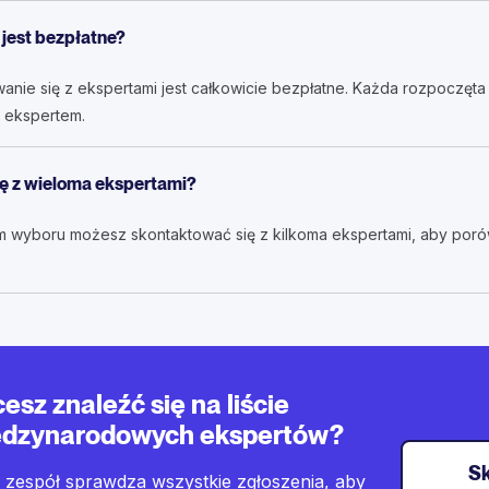
 jest bezpłatne?
wanie się z ekspertami jest całkowicie bezpłatne. Każda rozpoczęt
 ekspertem.
ę z wieloma ekspertami?
m wyboru możesz skontaktować się z kilkoma ekspertami, aby por
esz znaleźć się na liście
dzynarodowych ekspertów?
Sk
 zespół sprawdza wszystkie zgłoszenia, aby