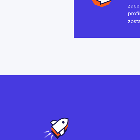
zape
profi
zost