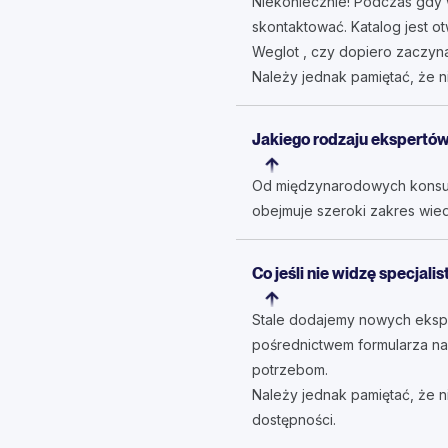
Niekoniecznie! Podczas gdy w
skontaktować. Katalog jest o
Weglot , czy dopiero zaczyn
Należy jednak pamiętać, że 
Jakiego rodzaju ekspertów
Od międzynarodowych konsult
obejmuje szeroki zakres wied
Co jeśli nie widzę specjal
Stale dodajemy nowych eksper
pośrednictwem formularza na 
potrzebom.
Należy jednak pamiętać, że 
dostępności.