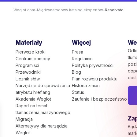
Weglot.com
-
Międzynarodowy katalog ekspertów
-
Reservato
Materiały
Więcej
Weg
Odkr
Pierwsze kroki
Prasa
tłum
Centrum pomocy
Regulamin
pozi
Programiści
Polityka prywatności
dop
Przewodniki
Blog
dost
Licznik słów
Plan rozwoju produktu
Narzędzie do sprawdzania
Historia zmian
atrybutu hreflang
Status
Akademia Weglot
Zaufanie i bezpieczeństwo
Raport na temat
tłumaczenia maszynowego
Zap
Migracja
Alternatywy dla narzędzia
Bąd
Weglot
mark