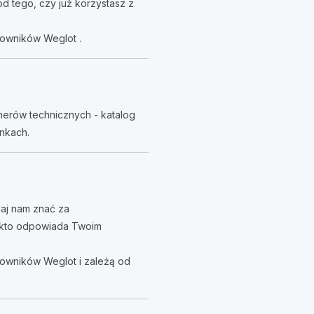
d tego, czy już korzystasz z
kowników Weglot .
nerów technicznych - katalog
nkach.
daj nam znać za
, kto odpowiada Twoim
owników Weglot i zależą od