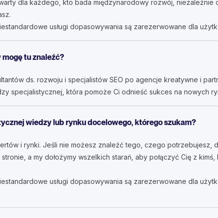
twarty dla każdego, kto bada międzynarodowy rozwój, niezależnie o
asz.
niestandardowe usługi dopasowywania są zarezerwowane dla użyt
 mogę tu znaleźć?
antów ds. rozwoju i specjalistów SEO po agencje kreatywne i part
zy specjalistycznej, która pomoże Ci odnieść sukces na nowych ry
istycznej wiedzy lub rynku docelowego, którego szukam?
tów i rynki. Jeśli nie możesz znaleźć tego, czego potrzebujesz, 
stronie, a my dołożymy wszelkich starań, aby połączyć Cię z kimś
niestandardowe usługi dopasowywania są zarezerwowane dla użytk