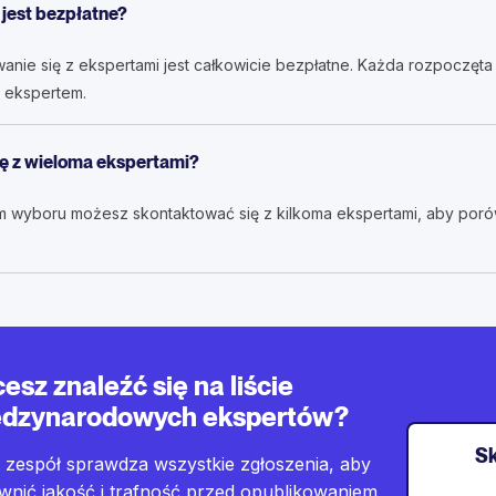
 jest bezpłatne?
wanie się z ekspertami jest całkowicie bezpłatne. Każda rozpoczęt
 ekspertem.
ę z wieloma ekspertami?
m wyboru możesz skontaktować się z kilkoma ekspertami, aby por
esz znaleźć się na liście
dzynarodowych ekspertów?
Sk
 zespół sprawdza wszystkie zgłoszenia, aby
wnić jakość i trafność przed opublikowaniem