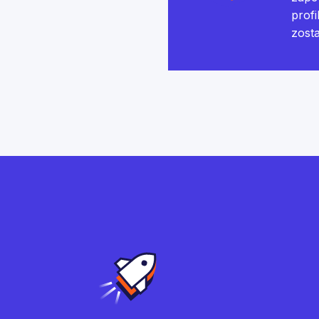
profi
zost