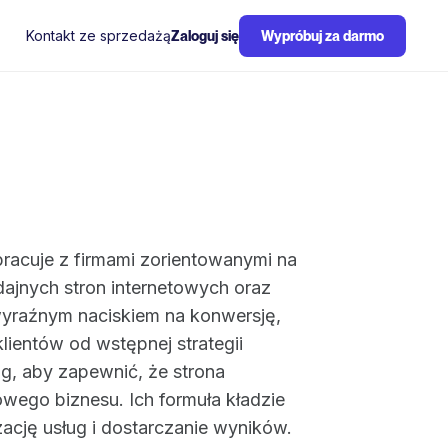
Kontakt ze sprzedażą
Zaloguj się
Wypróbuj za darmo
pracuje z firmami zorientowanymi na
dajnych stron internetowych oraz
 wyraźnym naciskiem na konwersję,
lientów od wstępnej strategii
ng, aby zapewnić, że strona
wego biznesu. Ich formuła kładzie
ację usług i dostarczanie wyników.