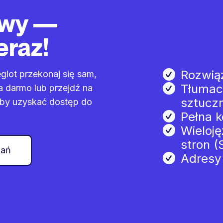
owy —
eraz!
Rozwią
lot przekonaj się sam,
Tłumac
za darmo lub przejdź na
sztuczn
aby uzyskać dostęp do
Pełna k
Wieloj
stron (
zań
Adresy