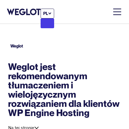
PL
Weglot
Weglot jest
rekomendowanym
tłumaczeniem i
wielojęzycznym
rozwiązaniem dla klientów
WP Engine Hosting
Na tej stronie