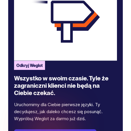
Odkryj Weglot
Wszystko w swoim czasie. Tyle że
zagraniczni klienci nie będą na
Ciebie czekać.
Uruchomimy dla Ciebie pierwsze języki. Ty
decydujesz, jak daleko chcesz się posunąć.
Wypróbuj Weglot za darmo już dziś.