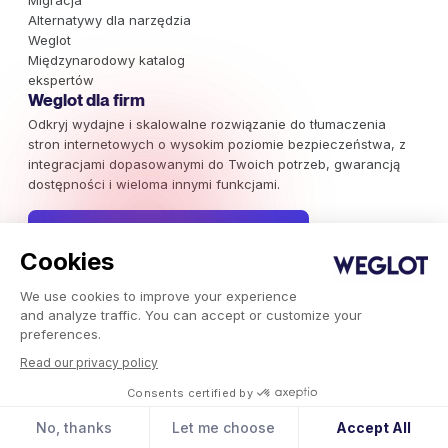
Migracja
Alternatywy dla narzędzia
Weglot
Międzynarodowy katalog
ekspertów
Weglot dla firm
Odkryj wydajne i skalowalne rozwiązanie do tłumaczenia
stron internetowych o wysokim poziomie bezpieczeństwa, z
integracjami dopasowanymi do Twoich potrzeb, gwarancją
dostępności i wieloma innymi funkcjami.
Umów się na prezentację
Cookies
We use cookies to improve your experience
Zapisz się do naszego newslettera
and analyze traffic. You can accept or customize your
preferences.
Bądź na bieżąco z międzynarodowymi kampaniami
marketingowymi, trendami i analizami wartymi Twojej uwagi.
Read our privacy policy
Consents certified by
Zapisz się już teraz
No, thanks
Let me choose
Accept All