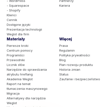
- WordPress
Partnerzy
- Squarespace
Kariera
- Shopify
Klienci
Cennik
Dostępne języki
Prezentacja technologii
Weglot dla firm
Materiały
Więcej
Pierwsze kroki
Prasa
Centrum pomocy
Regulamin
Programiści
Polityka prywatności
Przewodniki
Blog
Licznik słów
Plan rozwoju produktu
Narzędzie do sprawdzania
Historia zmian
atrybutu hreflang
Status
Akademia Weglot
Zaufanie i bezpieczeństwo
Raport na temat
tłumaczenia maszynowego
Migracja
Alternatywy dla narzędzia
Weglot