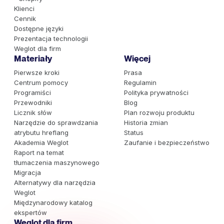
Klienci
Cennik
Dostępne języki
Prezentacja technologii
Weglot dla firm
Materiały
Więcej
Pierwsze kroki
Prasa
Centrum pomocy
Regulamin
Programiści
Polityka prywatności
Przewodniki
Blog
Licznik słów
Plan rozwoju produktu
Narzędzie do sprawdzania
Historia zmian
atrybutu hreflang
Status
Akademia Weglot
Zaufanie i bezpieczeństwo
Raport na temat
tłumaczenia maszynowego
Migracja
Alternatywy dla narzędzia
Weglot
Międzynarodowy katalog
ekspertów
Weglot dla firm