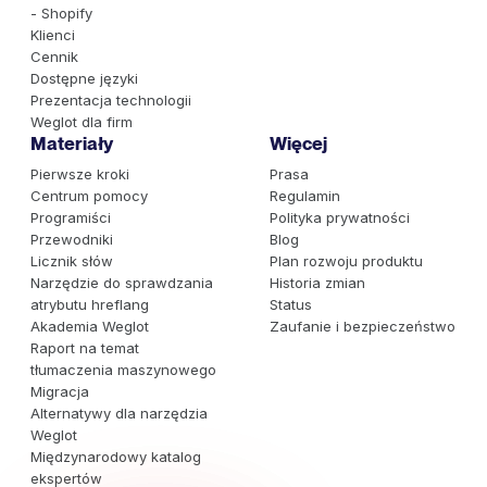
- Shopify
Klienci
Cennik
Dostępne języki
Prezentacja technologii
Weglot dla firm
Materiały
Więcej
Pierwsze kroki
Prasa
Centrum pomocy
Regulamin
Programiści
Polityka prywatności
Przewodniki
Blog
Licznik słów
Plan rozwoju produktu
Narzędzie do sprawdzania
Historia zmian
atrybutu hreflang
Status
Akademia Weglot
Zaufanie i bezpieczeństwo
Raport na temat
tłumaczenia maszynowego
Migracja
Alternatywy dla narzędzia
Weglot
Międzynarodowy katalog
ekspertów