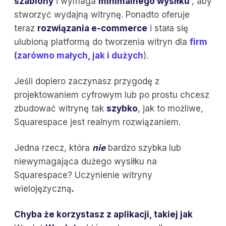
szablony
i wymaga
minimalnego wysiłku
, aby
stworzyć wydajną witrynę. Ponadto oferuje
teraz
rozwiązania e-commerce
i stała się
ulubioną platformą do tworzenia witryn dla
firm
(zarówno małych, jak i dużych
).
Jeśli dopiero zaczynasz przygodę z
projektowaniem cyfrowym lub po prostu chcesz
zbudować witrynę tak
szybko
, jak to możliwe,
Squarespace jest realnym rozwiązaniem.
Jedna rzecz, która
nie
bardzo szybka
lub
niewymagająca dużego wysiłku na
Squarespace? Uczynienie witryny
wielojęzyczną
.
Chyba że korzystasz z aplikacji, takiej jak