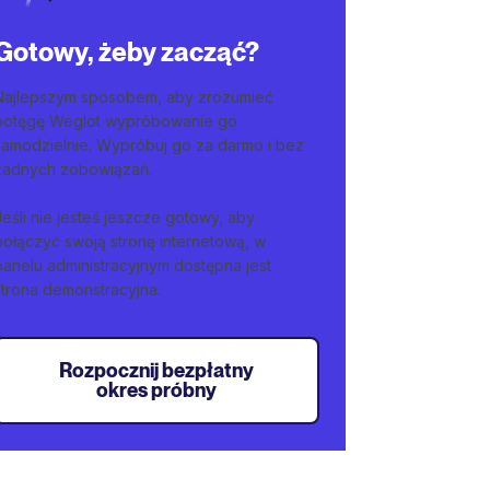
Gotowy, żeby zacząć?
Najlepszym sposobem, aby zrozumieć
potęgę Weglot wypróbowanie go
samodzielnie. Wypróbuj go za darmo i bez
żadnych zobowiązań.
Jeśli nie jesteś jeszcze gotowy, aby
połączyć swoją stronę internetową, w
panelu administracyjnym dostępna jest
strona demonstracyjna.
Rozpocznij bezpłatny
okres próbny