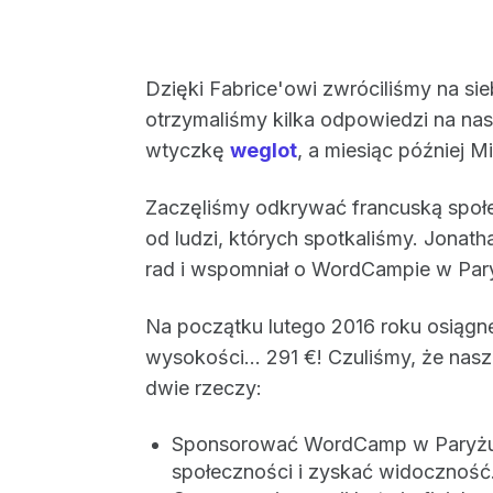
Dzięki Fabrice'owi zwróciliśmy na si
otrzymaliśmy kilka odpowiedzi na nas
wtyczkę
weglot
, a miesiąc później M
Zaczęliśmy odkrywać francuską społe
od ludzi, których spotkaliśmy. Jonath
rad i wspomniał o WordCampie w Par
Na początku lutego 2016 roku osiąg
wysokości... 291 €! Czuliśmy, że nasz
dwie rzeczy:
Sponsorować WordCamp w Paryżu,
społeczności i zyskać widoczność