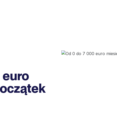
 euro
początek