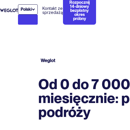
Rozpocznij
14-dniowy
Kontakt ze
Polski
bezpłatny
sprzedażą
okres
próbny
Weglot
Od 0 do 7 000
miesięcznie: 
podróży