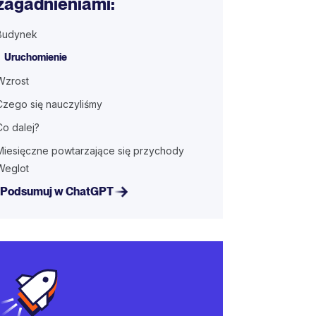
zagadnieniami:
Budynek
Uruchomienie
Wzrost
Czego się nauczyliśmy
Co dalej?
Miesięczne powtarzające się przychody
Weglot
Podsumuj w ChatGPT