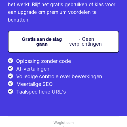
het werkt. Blijf het gratis gebruiken of kies voor
een upgrade om premium voordelen te
benutten.
Gratis aan de slag
- Geen
gaan
verplichtingen
Oplossing zonder code
AI-vertalingen
Volledige controle over bewerkingen
Meertalige SEO
Taalspecifieke URL's
Weglot.com
-