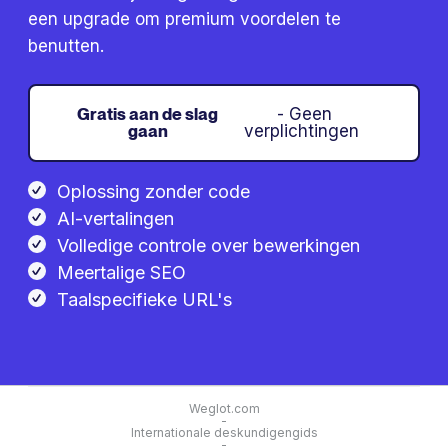
een upgrade om premium voordelen te
benutten.
Gratis aan de slag
- Geen
gaan
verplichtingen
Oplossing zonder code
AI-vertalingen
Volledige controle over bewerkingen
Meertalige SEO
Taalspecifieke URL's
Weglot.com
-
Internationale deskundigengids
-