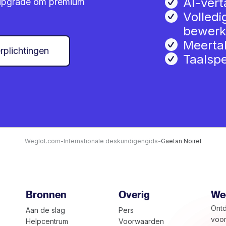
AI-vert
n upgrade om premium
Volledi
bewerk
Meerta
rplichtingen
Taalspe
Weglot.com
-
Internationale deskundigengids
-
Gaetan Noiret
Bronnen
Overig
Weg
Ontd
Aan de slag
Pers
voor
Helpcentrum
Voorwaarden