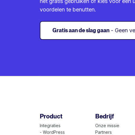
het gratis gebruiken of kies voor ee
voordelen te benutten.
Gratis aan de slag gaan
- Geen ve
Product
Bedrijf
Integraties
Onze missie
- WordPress
Partners