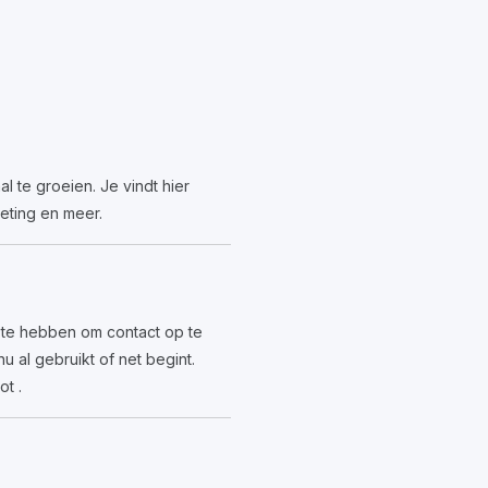
l te groeien. Je vindt hier
keting en meer.
t te hebben om contact op te
 al gebruikt of net begint.
t .