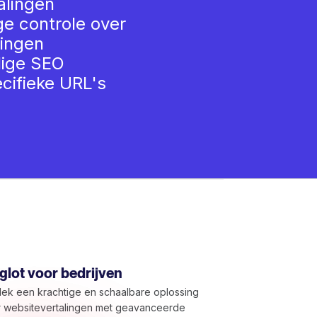
alingen
ge controle over
ingen
lige SEO
cifieke URL's
lot voor bedrijven
ek een krachtige en schaalbare oplossing
 websitevertalingen met geavanceerde