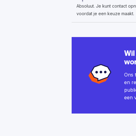
Absoluut. Je kunt contact op
voordat je een keuze maakt.
Wil
wo
Ons t
en re
publi
een v