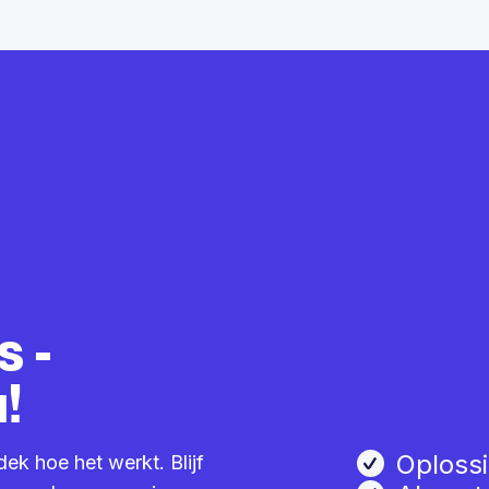
s -
!
Oploss
dek hoe het werkt. Blijf