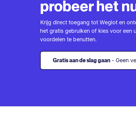
probeer het nu
Krijg direct toegang tot Weglot en ont
het gratis gebruiken of kies voor ee
voordelen te benutten.
Gratis aan de slag gaan
- Geen ve