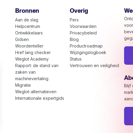
Bronnen
Overig
Weg
Ontd
Aan de slag
Pers
voor
Helpcentrum
Voorwaarden
beve
Ontwikkelaars
Privacybeleid
gega
Gidsen
Blog
Woordenteller
Productroadmap
Href lang checker
Wijzigingslogboek
Weglot Academy
Status
Rapport: de stand van
Vertrouwen en veiligheid
zaken van
Abo
machinevertaling
Migratie
Blij
Weglot-alternatieven
mark
Internationale expertgids
aand
ns