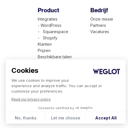
Product
Bedrijf
Integraties
Onze missie
- WordPress
Partners
- Squarespace
Vacatures
- Shopify
Klanten
Prijzen
Beschikbare talen
Technische presentatie
Cookies
Weglot voor bedrijven
We use cookies to improve your
experience and analyze traffic. You can accept or
customize your preferences.
Read our privacy policy
Consents certified by
No, thanks
Let me choose
Accept All
Consent Management Platform: Personalize Your Optio
Axeptio consent