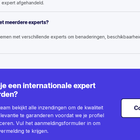
e expert afgehandeld.
et meerdere experts?
nemen met verschillende experts om benaderingen, beschikbaarheid 
 je een internationale expert
rden?
eam bekijkt alle inzendingen om de kwaliteit
C
levantie te garanderen voordat we je profiel
ceren. Vul het aanmeldingsformulier in om
ermelding te krijgen.