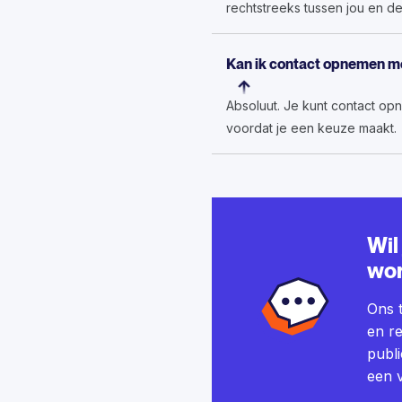
rechtstreeks tussen jou en d
Kan ik contact opnemen m
Absoluut. Je kunt contact op
voordat je een keuze maakt.
Wil
wo
Ons t
en re
publi
een v