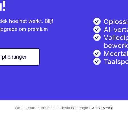
!
Oploss
dek hoe het werkt. Blijf
AI-vert
n upgrade om premium
Volledi
bewerk
Meerta
rplichtingen
Taalspe
Weglot.com
-
Internationale deskundigengids
-
ActiveMedia