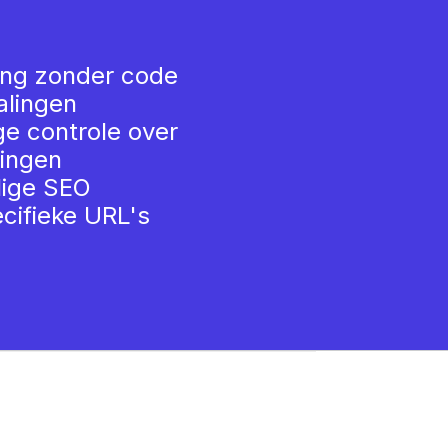
ing zonder code
alingen
ge controle over
ingen
lige SEO
cifieke URL's