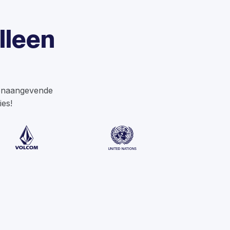
lleen
oonaangevende
ies!