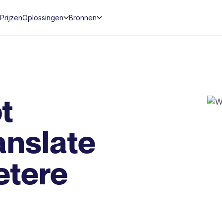
Prijzen
Oplossingen
Bronnen
t
anslate
etere