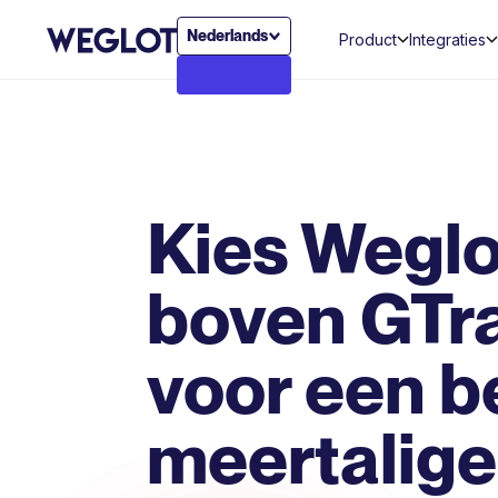
Nederlands
Product
Integraties
Kies Weglo
boven GTr
voor een b
meertalige