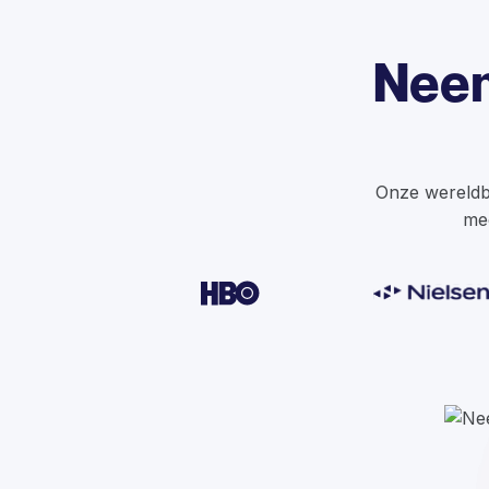
Neem
Onze wereldb
mee