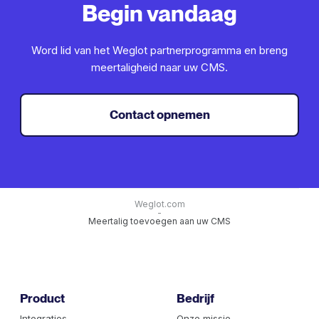
Begin vandaag
Word lid van het Weglot partnerprogramma en breng
meertaligheid naar uw CMS.
Contact opnemen
Weglot.com
-
Meertalig toevoegen aan uw CMS
Product
Bedrijf
Integraties
Onze missie