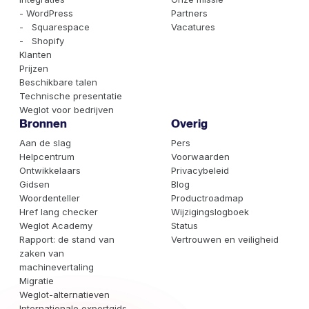
- WordPress
Partners
- Squarespace
Vacatures
- Shopify
Klanten
Prijzen
Beschikbare talen
Technische presentatie
Weglot voor bedrijven
Bronnen
Overig
Aan de slag
Pers
Helpcentrum
Voorwaarden
Ontwikkelaars
Privacybeleid
Gidsen
Blog
Woordenteller
Productroadmap
Href lang checker
Wijzigingslogboek
Weglot Academy
Status
Rapport: de stand van
Vertrouwen en veiligheid
zaken van
machinevertaling
Migratie
Weglot-alternatieven
Internationale expertgids