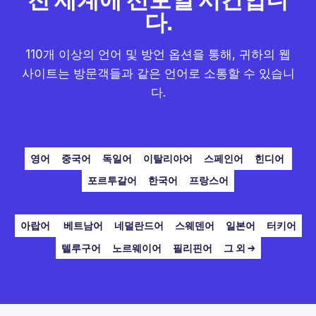
다.
110개 이상의 언어 및 방언 옵션을 통해, 귀하의 웹
사이트는 방문객들과 같은 언어로 소통할 수 있습니
다.
영어
중국어
독일어
이탈리아어
스페인어
힌디어
포르투갈어
한국어
프랑스어
아랍어
베트남어
네덜란드어
스웨덴어
일본어
터키어
텔루구어
노르웨이어
필리핀어
그 외 →