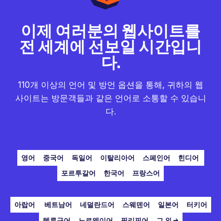
이제 여러분의 웹사이트를
전 세계에 선보일 시간입니
다.
110개 이상의 언어 및 방언 옵션을 통해, 귀하의 웹
사이트는 방문객들과 같은 언어로 소통할 수 있습니
다.
영어
중국어
독일어
이탈리아어
스페인어
힌디어
포르투갈어
한국어
프랑스어
아랍어
베트남어
네덜란드어
스웨덴어
일본어
터키어
텔루구어
노르웨이어
필리핀어
그 외 →