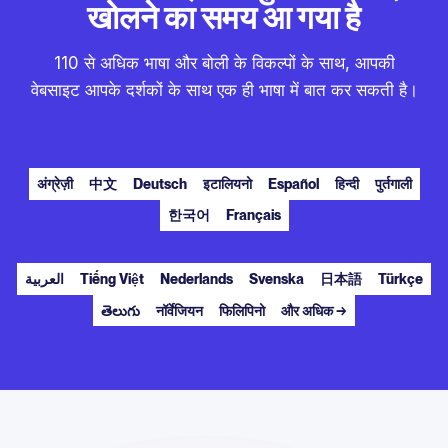
खोलने का समय आ गया है
110 से अधिक भाषा और बोली के विकल्पों के साथ, आपकी
वेबसाइट आपके दर्शकों के साथ एक ही भाषा में बात कर सकती है।
अंग्रेज़ी
中文
Deutsch
इटालियनो
Español
हिन्दी
पुर्तगाली
한국어
Français
العربية
Tiếng Việt
Nederlands
Svenska
日本語
Türkçe
తెలుగు
नॉर्वेजियन
फिलिपिनो
और अधिक →