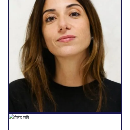
वेब एजेंसी
" Weglot यह बहुत बढ़िया है, क्योंकि यह मेरी
आवश्यकताओं के अनुरूप है और मैं अपने ग्राहकों से जो
वादा कर सकता हूं, वह यह है: बहुभाषी होने का एक आसान
तरीका, उनकी वेबसाइट पर पूर्ण स्वायत्तता, अधिक लीड
उत्पन्न करना, तथा यह सब कुछ ही क्लिक में करने की
क्षमता।"
सलोमी अमर
संस्थापक