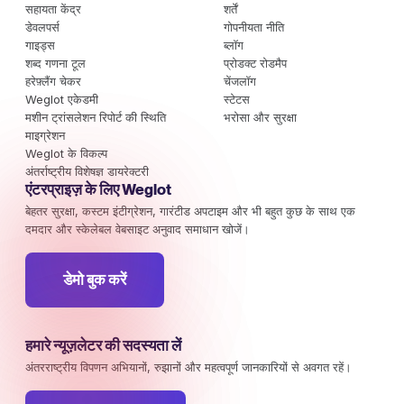
सहायता केंद्र
शर्तें
डेवलपर्स
गोपनीयता नीति
गाइड्स
ब्लॉग
शब्द गणना टूल
प्रोडक्ट रोडमैप
हरेफ़्लैंग चेकर
चेंजलॉग
Weglot एकेडमी
स्टेटस
मशीन ट्रांसलेशन रिपोर्ट की स्थिति
भरोसा और सुरक्षा
माइग्रेशन
Weglot के विकल्प
अंतर्राष्ट्रीय विशेषज्ञ डायरेक्टरी
एंटरप्राइज़ के लिए Weglot
बेहतर सुरक्षा, कस्टम इंटीग्रेशन, गारंटीड अपटाइम और भी बहुत कुछ के साथ एक
दमदार और स्केलेबल वेबसाइट अनुवाद समाधान खोजें।
डेमो बुक करें
हमारे न्यूज़लेटर की सदस्यता लें
अंतरराष्ट्रीय विपणन अभियानों, रुझानों और महत्वपूर्ण जानकारियों से अवगत रहें।