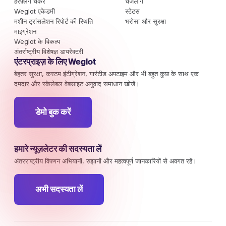
हरेफ़्लैंग चेकर
चेंजलॉग
Weglot एकेडमी
स्टेटस
मशीन ट्रांसलेशन रिपोर्ट की स्थिति
भरोसा और सुरक्षा
माइग्रेशन
Weglot के विकल्प
अंतर्राष्ट्रीय विशेषज्ञ डायरेक्टरी
एंटरप्राइज़ के लिए Weglot
बेहतर सुरक्षा, कस्टम इंटीग्रेशन, गारंटीड अपटाइम और भी बहुत कुछ के साथ एक
दमदार और स्केलेबल वेबसाइट अनुवाद समाधान खोजें।
डेमो बुक करें
हमारे न्यूज़लेटर की सदस्यता लें
अंतरराष्ट्रीय विपणन अभियानों, रुझानों और महत्वपूर्ण जानकारियों से अवगत रहें।
अभी सदस्यता लें