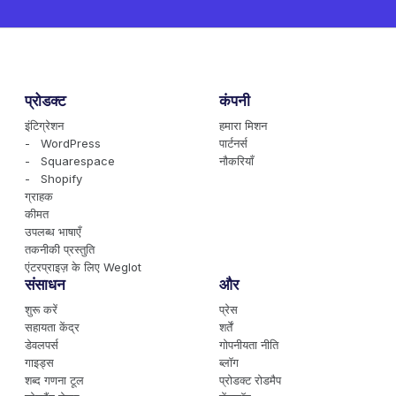
प्रोडक्ट
कंपनी
इंटिग्रेशन
हमारा मिशन
- WordPress
पार्टनर्स
- Squarespace
नौकरियाँ
- Shopify
ग्राहक
कीमत
उपलब्ध भाषाएँ
तकनीकी प्रस्तुति
एंटरप्राइज़ के लिए Weglot
संसाधन
और
शुरू करें
प्रेस
सहायता केंद्र
शर्तें
डेवलपर्स
गोपनीयता नीति
गाइड्स
ब्लॉग
शब्द गणना टूल
प्रोडक्ट रोडमैप