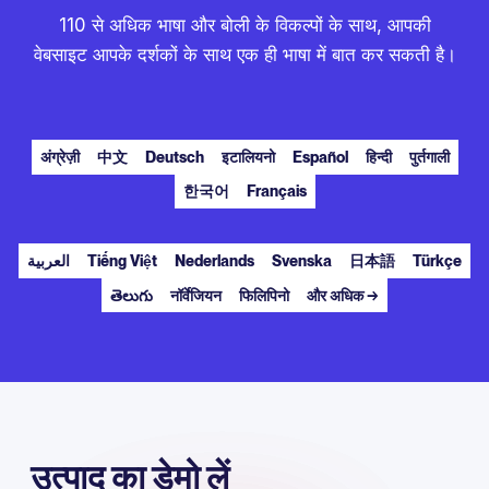
110 से अधिक भाषा और बोली के विकल्पों के साथ, आपकी
वेबसाइट आपके दर्शकों के साथ एक ही भाषा में बात कर सकती है।
अंग्रेज़ी
中文
Deutsch
इटालियनो
Español
हिन्दी
पुर्तगाली
한국어
Français
العربية
Tiếng Việt
Nederlands
Svenska
日本語
Türkçe
తెలుగు
नॉर्वेजियन
फिलिपिनो
और अधिक →
उत्पाद का डेमो लें