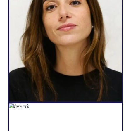
वेब एजेंसी
" Weglot यह बहुत बढ़िया है, क्योंकि यह मेरी
आवश्यकताओं के अनुरूप है और मैं अपने ग्राहकों से जो
वादा कर सकता हूं, वह यह है: बहुभाषी होने का एक आसान
तरीका, उनकी वेबसाइट पर पूर्ण स्वायत्तता, अधिक लीड
उत्पन्न करना, तथा यह सब कुछ ही क्लिक में करने की
क्षमता।"
सलोमी अमर
संस्थापक
Shopify