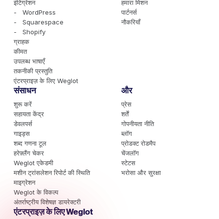
इंटिग्रेशन
हमारा मिशन
- WordPress
पार्टनर्स
- Squarespace
नौकरियाँ
- Shopify
ग्राहक
कीमत
उपलब्ध भाषाएँ
तकनीकी प्रस्तुति
एंटरप्राइज़ के लिए Weglot
संसाधन
और
शुरू करें
प्रेस
सहायता केंद्र
शर्तें
डेवलपर्स
गोपनीयता नीति
गाइड्स
ब्लॉग
शब्द गणना टूल
प्रोडक्ट रोडमैप
हरेफ़्लैंग चेकर
चेंजलॉग
Weglot एकेडमी
स्टेटस
मशीन ट्रांसलेशन रिपोर्ट की स्थिति
भरोसा और सुरक्षा
माइग्रेशन
Weglot के विकल्प
अंतर्राष्ट्रीय विशेषज्ञ डायरेक्टरी
एंटरप्राइज़ के लिए Weglot