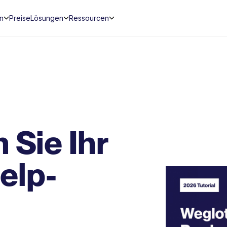
en
Preise
Lösungen
Ressourcen
 Sie Ihr
elp-