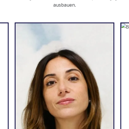
ausbauen.
Web-Agentur
r
„Weglot ist toll, weil es genau
m
meinen Bedürfnissen und den
r
Erwartungen meiner Kunden
e
entspricht: eine einfache
m
Möglichkeit, Websites
r
mehrsprachig zu machen,
.
mehr Leads zu generieren