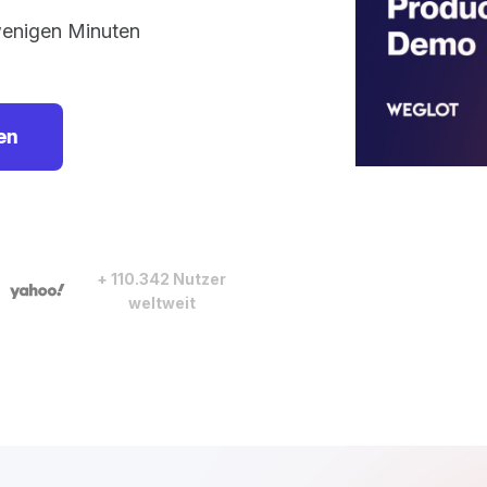
wenigen Minuten
en
+ 110.342 Nutzer
weltweit