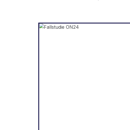
WordPress
„Dank Weglot konnten wi
unsere Website schnell u
fünf Sprachen erweitern. Wi
sehen bereits deutlich
Verbesserungen bei
Engagement unsere
internationalen Zielgruppe