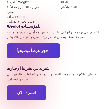
الحالة
أكاديمية Weglot
الثقة والأمان
تقرير حالة الترجمة الآلية
الهجرة
بدائل Weglot
دليل الخبراء الدوليين
Weglot للمؤسسات
اكتشف حل ترجمة موقع قوي وقابل للتطوير، مع أمان متقدم، وعمليات
دمج مخصصة، وضمان استمرارية العمل، وأكثر من ذلك بكثير.
احجز عرضاً توضيحياً
اشترك في نشرتنا الإخبارية
ابقَ على اطلاع دائم بحملات التسويق الدولية، والاتجاهات، والرؤى التي
تستحق اهتمامك.
اشترك الآن