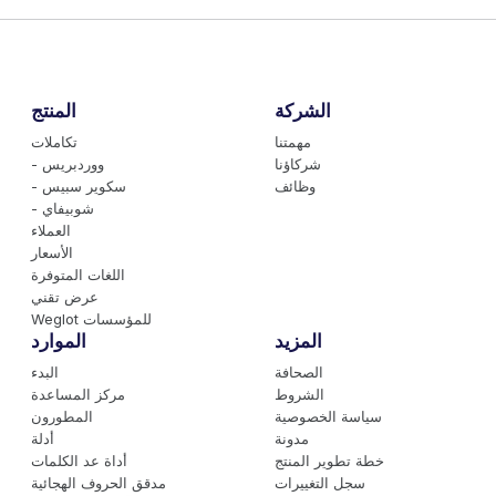
الشركة
المنتج
مهمتنا
تكاملات
شركاؤنا
- ووردبريس
وظائف
- سكوير سبيس
- شوبيفاي
العملاء
الأسعار
اللغات المتوفرة
عرض تقني
Weglot للمؤسسات
المزيد
الموارد
الصحافة
البدء
الشروط
مركز المساعدة
سياسة الخصوصية
المطورون
مدونة
أدلة
خطة تطوير المنتج
أداة عد الكلمات
سجل التغييرات
مدقق الحروف الهجائية