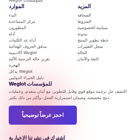
Weglot للمؤسسات
المزيد
الموارد
الصحافة
البدء
الشروط
مركز المساعدة
سياسة الخصوصية
المطورون
مدونة
أدلة
خطة تطوير المنتج
أداة عد الكلمات
سجل التغييرات
مدقق الحروف الهجائية
الحالة
أكاديمية Weglot
الثقة والأمان
تقرير حالة الترجمة الآلية
الهجرة
بدائل Weglot
دليل الخبراء الدوليين
Weglot للمؤسسات
اكتشف حل ترجمة موقع قوي وقابل للتطوير، مع أمان متقدم، وعمليات
دمج مخصصة، وضمان استمرارية العمل، وأكثر من ذلك بكثير.
احجز عرضاً توضيحياً
اشترك في نشرتنا الإخبارية